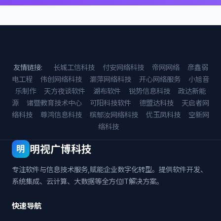
友情链接:
长城工信科技
付安网络科技
帝网网络
彦鑫弱
电工程
伟创网络科技
灏萍网络科技
开心网络服务
小旭音
乐制作
天方夜谈软件
湖布软件
锐势信息科技
政达新能
源
诸暨教育技术中心
可阳科技软件
德盟达科技
天启者网
络科技
尊鸿信息科技
槟郁汝网络科技
优玉凤科技
空新网
络科技
明视广博科技
明
专注软件与信息技术服务,赋能企业数字化转型。提供软件开发、
系统集成、云计算、大数据等全方位IT解决方案。
快速导航